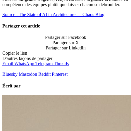
compétence des équipes plutôt que laisser chacun se débrouiller.
Source : The State of AI in Architecture — Chaos Blog
Partager cet article
Partager sur Facebook
Partager sur X
Partager sur LinkedIn
Copier le lien
D'autres façons de partager
Email
WhatsApp
Telegram
Threads
Bluesky
Mastodon
Reddit
Pinterest
Écrit par