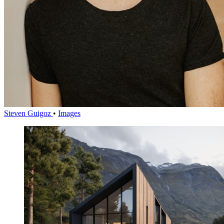
Steven Guigoz
•
Images