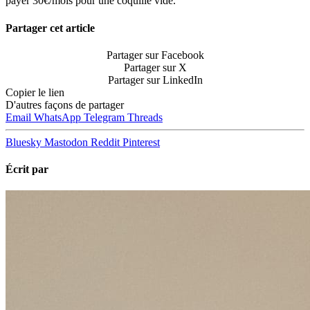
payer 30€/mois pour une coquille vide.
Partager cet article
Partager sur Facebook
Partager sur X
Partager sur LinkedIn
Copier le lien
D'autres façons de partager
Email
WhatsApp
Telegram
Threads
Bluesky
Mastodon
Reddit
Pinterest
Écrit par