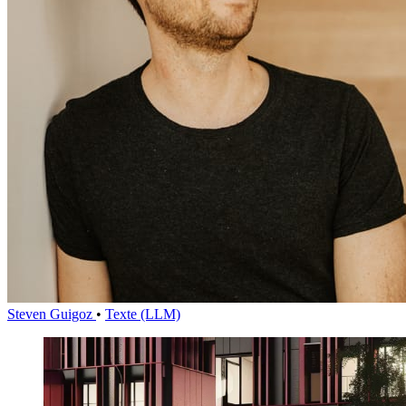
Steven Guigoz
•
Texte (LLM)