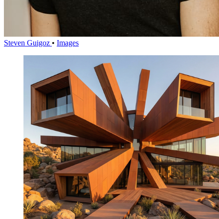
Steven Guigoz
•
Images